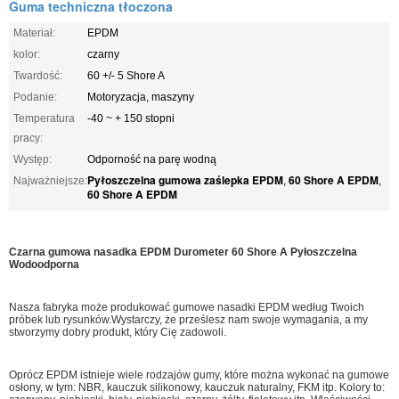
Guma techniczna tłoczona
Materiał:
EPDM
kolor:
czarny
Twardość:
60 +/- 5 Shore A
Podanie:
Motoryzacja, maszyny
Temperatura
-40 ~ + 150 stopni
pracy:
Występ:
Odporność na parę wodną
Pyłoszczelna gumowa zaślepka EPDM
60 Shore A EPDM
Najważniejsze:
,
,
60 Shore A EPDM
Czarna gumowa nasadka EPDM Durometer 60 Shore A Pyłoszczelna
Wodoodporna
Nasza fabryka może produkować gumowe nasadki EPDM według Twoich
próbek lub rysunków.Wystarczy, że prześlesz nam swoje wymagania, a my
stworzymy dobry produkt, który Cię zadowoli.
Oprócz EPDM istnieje wiele rodzajów gumy, które można wykonać na gumowe
osłony, w tym: NBR, kauczuk silikonowy, kauczuk naturalny, FKM itp. Kolory to: