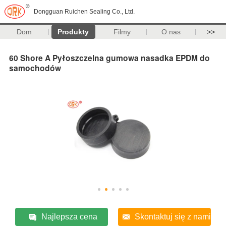
Dongguan Ruichen Sealing Co., Ltd.
Dom
Produkty
Filmy
O nas
>>
60 Shore A Pyłoszczelna gumowa nasadka EPDM do
samochodów
Najlepsza cena
Skontaktuj się z nami