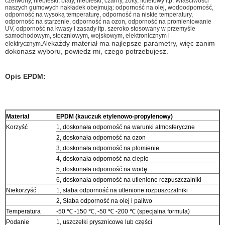
czerwony, niebieski, biały, niebieski, czarny, żółty, fioletowy itp. Właściwości
naszych gumowych nakładek obejmują: odporność na olej, wodoodporność,
odporność na wysoką temperaturę, odporność na niskie temperatury,
odporność na starzenie, odporność na ozon, odporność na promieniowanie
UV, odporność na kwasy i zasady itp. szeroko stosowany w przemyśle
samochodowym, stoczniowym, wojskowym, elektronicznym i
każdy materiał ma najlepsze parametry, więc zanim
elektrycznym.Ale
dokonasz wyboru, powiedz mi, czego potrzebujesz.
Opis EPDM:
Materiał
EPDM (kauczuk etylenowo-propylenowy)
Korzyść
1, doskonała odporność na warunki atmosferyczne
2, doskonała odporność na ozon
3, doskonała odporność na płomienie
4, doskonała odporność na ciepło
5, doskonała odporność na wodę
6, doskonała odporność na utlenione rozpuszczalniki
Niekorzyść
1, słaba odporność na utlenione rozpuszczalniki
2, Słaba odporność na olej i paliwo
Temperatura
-50 ℃ -150 ℃, -50 ℃ -200 ℃ (specjalna formuła)
Podanie
1, uszczelki prysznicowe lub części