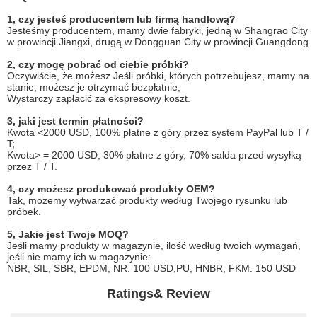
1, czy jesteś producentem lub firmą handlową?
Jesteśmy producentem, mamy dwie fabryki, jedną w Shangrao City
w prowincji Jiangxi, drugą w Dongguan City w prowincji Guangdong
2, czy mogę pobrać od ciebie próbki?
Oczywiście, że możesz.Jeśli próbki, których potrzebujesz, mamy na
stanie, możesz je otrzymać bezpłatnie,
Wystarczy zapłacić za ekspresowy koszt.
3, jaki jest termin płatności?
Kwota <2000 USD, 100% płatne z góry przez system PayPal lub T /
T;
Kwota> = 2000 USD, 30% płatne z góry, 70% salda przed wysyłką
przez T / T.
4, czy możesz produkować produkty OEM?
Tak, możemy wytwarzać produkty według Twojego rysunku lub
próbek.
5, Jakie jest Twoje MOQ?
Jeśli mamy produkty w magazynie, ilość według twoich wymagań,
jeśli nie mamy ich w magazynie:
NBR, SIL, SBR, EPDM, NR: 100 USD;PU, HNBR, FKM: 150 USD
Ratings& Review