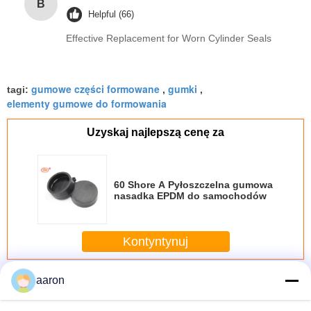
B
Helpful (66)
Effective Replacement for Worn Cylinder Seals
gumowe części formowane
gumki
tagi:
,
,
elementy gumowe do formowania
Uzyskaj najlepszą cenę za
60 Shore A Pyłoszczelna gumowa
nasadka EPDM do samochodów
Kontyntynuj
Guma techniczna tłoczona
aaron
Jeszcze