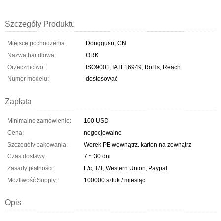
Szczegóły Produktu
Miejsce pochodzenia:
Dongguan, CN
Nazwa handlowa:
ORK
Orzecznictwo:
ISO9001, IATF16949, RoHs, Reach
Numer modelu:
dostosować
Zapłata
Minimalne zamówienie:
100 USD
Cena:
negocjowalne
Szczegóły pakowania:
Worek PE wewnątrz, karton na zewnątrz
Czas dostawy:
7 ~ 30 dni
Zasady płatności:
L/c, T/T, Western Union, Paypal
Możliwość Supply:
100000 sztuk / miesiąc
Opis