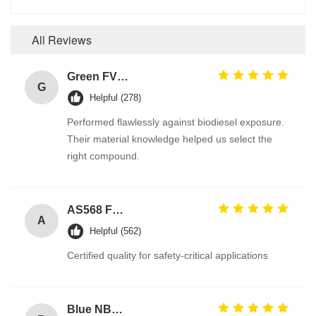
All Reviews
Green FVMQ Fluorosilicone Heat Resistant O Ring Manufacturer For Refining Oil Equipment
G
Helpful (278)
Performed flawlessly against biodiesel exposure.
Their material knowledge helped us select the
right compound.
AS568 Fpm Ffkm Nbr Fkm Epdm Silicone Perfluoroelastomer Hnbr EN549 Rubber O ring 1mm Seals
A
Helpful (562)
Certified quality for safety-critical applications
Blue NBR U Cup Ring Seal for Hydraulic Cylinders with Excellent Abrasion-Resistance and Good Rebound Resistance